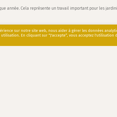
e année. Cela représente un travail important pour les jardinie
périence sur notre site web, nous aider à gérer les données analyt
 utilisation. En cliquant sur “J'accepte”, vous acceptez l'utilisation 
septembre
et octobre.
Elle est planté de graminés notamment 
ntantes. Des géraniums couvrent le sol et permettent d’éviter d
et d’accéder à l’allée des senteurs et à la
cassinina.
Mais il a
t un jardin où on peut passer du temps, se détendre et écouter 
brite le monumental pot de Raynaud.
en ligne.