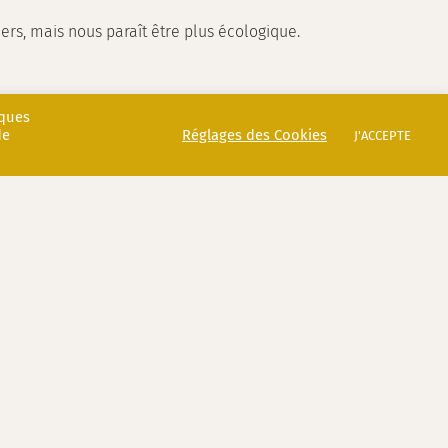
rs, mais nous paraît être plus écologique.
iques
de
Réglages des Cookies
J'ACCEPTE
les imperata red baron, des dahlias géants
’utiliser des pesticides.
 surtout une vue imprenable sur le château
les oiseaux qui ont trouvés refuge dans les