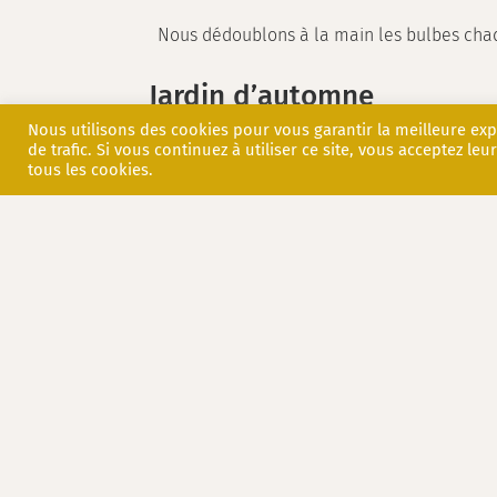
Nous dédoublons à la main les bulbes chaqu
Jardin d’automne
Nous utilisons des cookies pour vous garantir la meilleure ex
de trafic. Si vous continuez à utiliser ce site, vous acceptez leur
Mais l’allée des fées est aussi superbe en
tous les cookies.
commes des dahlias éoles et des roses remo
Ce jardin part de la
forêt qui court
et perm
qui semble encadré par la végétation. C’es
haies qui bordent l’allée.
Au niveau des
oeuvres d’art
, ce jardins a
Découvrez tous nos
jardins remarquables