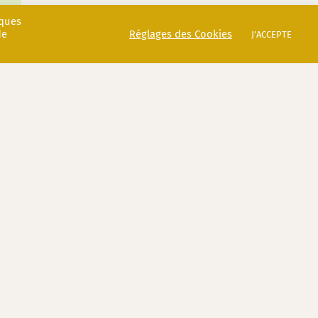
iques
de
Réglages des Cookies
J'ACCEPTE
on
. Ces floraisons arrivent au mois de mai et
 c’est le
festival des roses
!