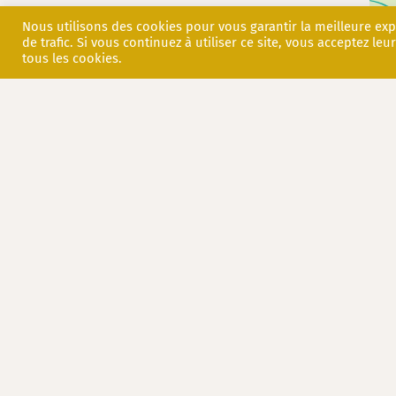
Nous utilisons des cookies pour vous garantir la meilleure ex
de trafic. Si vous continuez à utiliser ce site, vous acceptez leur
tous les cookies.
Au programme
Au Château du Rivau, les jardins accueillen
juin. Pour ces occasions nous organisons pl