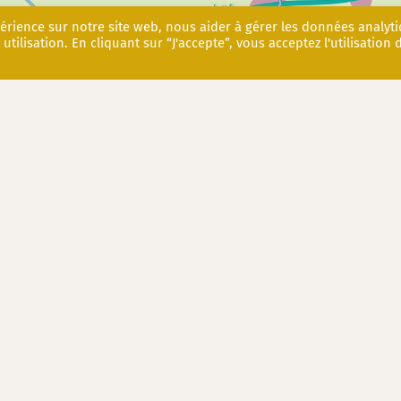
périence sur notre site web, nous aider à gérer les données analyt
 utilisation. En cliquant sur “J'accepte”, vous acceptez l'utilisation 
t les magnifiques floraisons de
roses parfumées de sa collecti
usieurs activités autour des roses. Le premier week-end de juin,