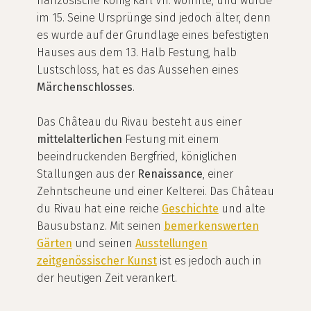
französische König Karl VII. wohnte, und wurde
im 15. Seine Ursprünge sind jedoch älter, denn
es wurde auf der Grundlage eines befestigten
Hauses aus dem 13. Halb Festung, halb
Lustschloss, hat es das Aussehen eines
Märchenschlosses
.
Das Château du Rivau besteht aus einer
mittelalterlichen
Festung mit einem
beeindruckenden Bergfried, königlichen
Stallungen aus der
Renaissance
, einer
Zehntscheune und einer Kelterei. Das Château
du Rivau hat eine reiche
Geschichte
und alte
Bausubstanz. Mit seinen
bemerkenswerten
Gärten
und seinen
Ausstellungen
zeitgenössischer Kunst
ist es jedoch auch in
der heutigen Zeit verankert.